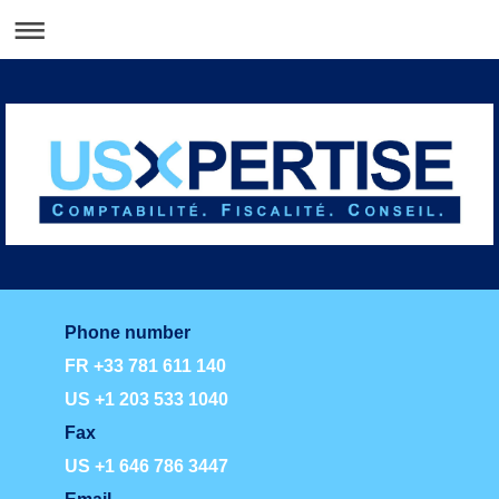
Phone number
FR +33 781 611 140
US +1 203 533 1040
Fax
US +1 646 786 3447