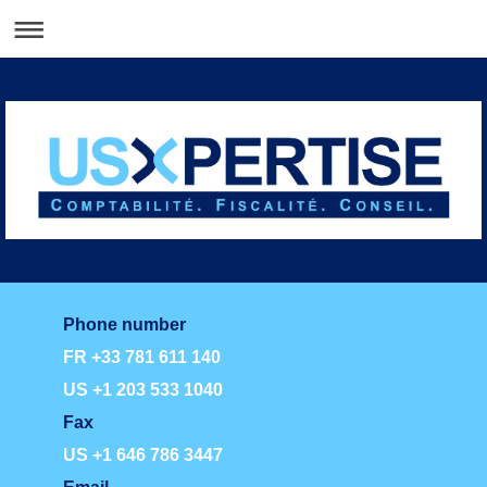
Phone number
FR +33 781 611 140
US +1 203 533 1040
Fax
US +1 646 786 3447