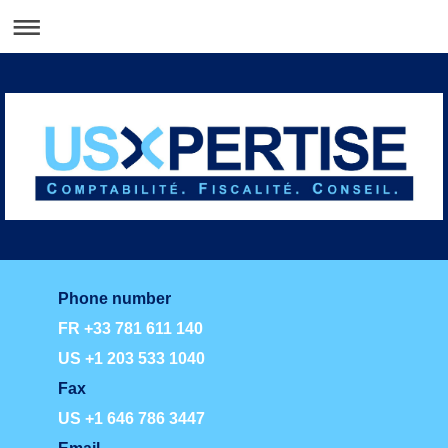
Phone number
FR +33 781 611 140
US +1 203 533 1040
Fax
US +1 646 786 3447