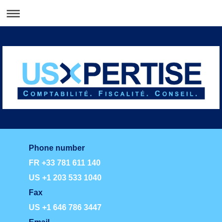
Phone number
FR +33 781 611 140
US +1 203 533 1040
Fax
US +1 646 786 3447